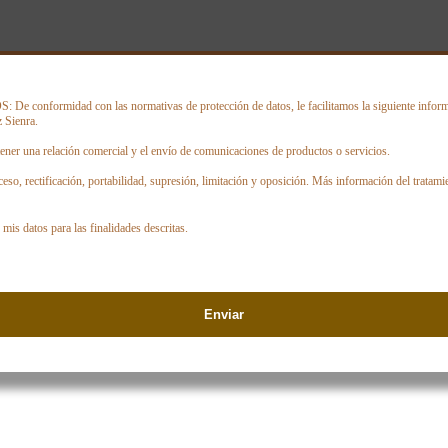
onformidad con las normativas de protección de datos, le facilitamos la siguiente informa
 Sienra.
ener una relación comercial y el envío de comunicaciones de productos o servicios.
ceso, rectificación, portabilidad, supresión, limitación y oposición. Más información del tratami
mis datos para las finalidades descritas.
Enviar