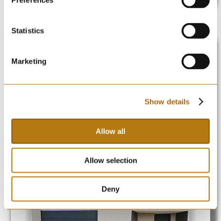
Preferences
Statistics
Puerta modelo Chapa Bandeja
Marketing
P81G
Puerta vehículos corredera y puerta peatonal
Show details
Juego de puertas de entrada a parcela forma por
Allow all
chapa bandeja montada en horizontal, chapa lisa al
interior, tiradores en acero inox, automatismo de
Allow selection
corredera.
Deny