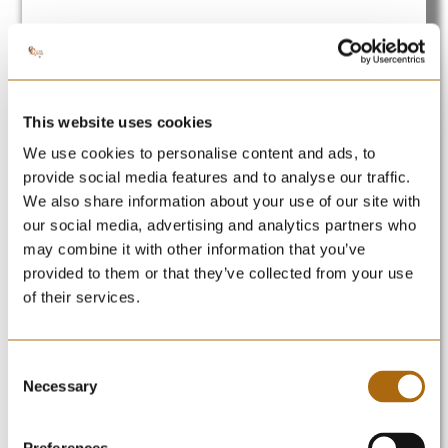
Puerta de vehículos y puerta peatonal en modelo
escuadra
This website uses cookies
Puerta de carruajes batiente en dos hojas y puerta
peatonal, fabricadas con chapa bandeja con forma a
We use cookies to personalise content and ads, to
escuadra, chapa lisa al interior, automatismo de dos
provide social media features and to analyse our traffic.
brazos.
We also share information about your use of our site with
our social media, advertising and analytics partners who
may combine it with other information that you’ve
provided to them or that they’ve collected from your use
of their services.
Consent
Necessary
Selection