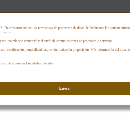
onformidad con las normativas de protección de datos, le facilitamos la siguiente informa
 Sienra.
ener una relación comercial y el envío de comunicaciones de productos o servicios.
ceso, rectificación, portabilidad, supresión, limitación y oposición. Más información del tratami
mis datos para las finalidades descritas.
Enviar